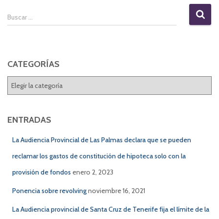
B
Buscar …
u
s
c
a
CATEGORÍAS
r
:
C
A
T
E
ENTRADAS
G
O
La Audiencia Provincial de Las Palmas declara que se pueden
R
reclamar los gastos de constitución de hipoteca solo con la
Í
A
provisión de fondos
enero 2, 2023
S
Ponencia sobre revolving
noviembre 16, 2021
La Audiencia provincial de Santa Cruz de Tenerife fija el límite de la