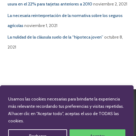
usura en el 22% para tarjetas anteriores a 2010
noviembre 2, 2021
La necesaria reinterpretación de la normativa sobre los seguros
agrícolas
noviembre 1, 2021
La nulidad de la cláusula suelo de la “hipoteca joven”
octubre 8,
2021
Usamos las cookies necesarias para brindarte la experiencia
FACEBOOK
TWITTER
LINKEDIN
más relevante recordando tus preferencias y visitas repetidas.
Al hacer clic en "Aceptar todo", aceptas el uso de TODAS las
cookies.
INFO@CAROLINAGARCIAABOGADA.COM
679 174 475
Hestia | Desarrollado por
ThemeIsle