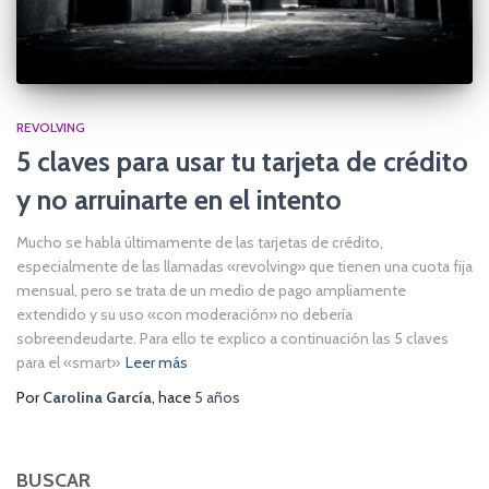
REVOLVING
5 claves para usar tu tarjeta de crédito
y no arruinarte en el intento
Mucho se habla últimamente de las tarjetas de crédito,
especialmente de las llamadas «revolving» que tienen una cuota fija
mensual, pero se trata de un medio de pago ampliamente
extendido y su uso «con moderación» no debería
sobreendeudarte. Para ello te explico a continuación las 5 claves
para el «smart»
Leer más
Por
Carolina García
, hace
5 años
BUSCAR