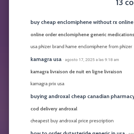
13 c
buy cheap enclomiphene without rx online
online order enclomiphene generic medication
usa phizer brand hame enclomiphene from phizer
kamagra usa
· agosto 17, 2025 a las 9:18 am
kamagra livraison de nuit en ligne livraison
kamagra prix usa
buying androxal cheap canadian pharmac
cod delivery androxal
cheapest buy androxal price prescription
how to order dutasteride generic in usa
· ag