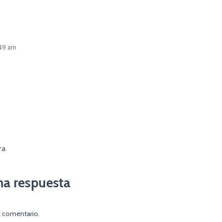
:49 am
ra
na respuesta
n comentario.