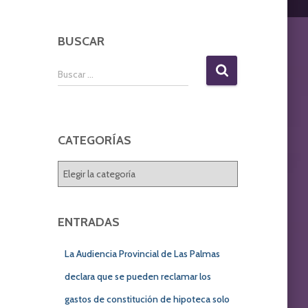
BUSCAR
B
Buscar …
u
s
c
a
CATEGORÍAS
r
:
C
A
T
E
ENTRADAS
G
O
La Audiencia Provincial de Las Palmas
R
Í
declara que se pueden reclamar los
A
gastos de constitución de hipoteca solo
S