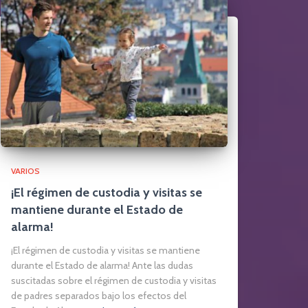
VARIOS
¡El régimen de custodia y visitas se
mantiene durante el Estado de
alarma!
¡El régimen de custodia y visitas se mantiene
durante el Estado de alarma! Ante las dudas
suscitadas sobre el régimen de custodia y visitas
de padres separados bajo los efectos del