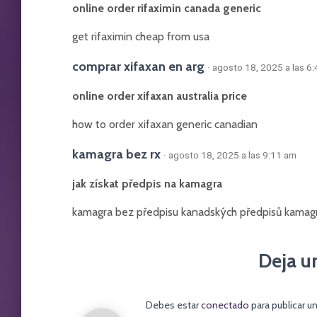
online order rifaximin canada generic
get rifaximin cheap from usa
comprar xifaxan en arg
· agosto 18, 2025 a las 6
online order xifaxan australia price
how to order xifaxan generic canadian
kamagra bez rx
· agosto 18, 2025 a las 9:11 am
jak získat předpis na kamagra
kamagra bez předpisu kanadských předpisů kamag
Deja u
Debes estar
conectado
para publicar u