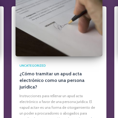
UNCATEGORIZED
¿Cómo tramitar un apud acta
electrónico como una persona
jurídica?
Instrucciones para rellenar un apud acta
electrónico a favor de una persona jurídica. El
«apud acta» es una forma de otorgamiento de
un poder a procuradores o abogados para