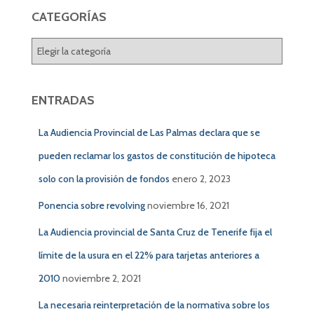
a
CATEGORÍAS
r
:
C
A
T
E
ENTRADAS
G
O
La Audiencia Provincial de Las Palmas declara que se
R
Í
pueden reclamar los gastos de constitución de hipoteca
A
solo con la provisión de fondos
enero 2, 2023
S
Ponencia sobre revolving
noviembre 16, 2021
La Audiencia provincial de Santa Cruz de Tenerife fija el
límite de la usura en el 22% para tarjetas anteriores a
2010
noviembre 2, 2021
La necesaria reinterpretación de la normativa sobre los