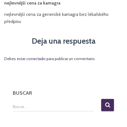
nejlevnější cena za kamagra
nejlevnější cena za generické kamagra bez lékařského
předpisu
Deja una respuesta
Debes estar
conectado
para publicar un comentario.
BUSCAR
B
Buscar …
u
s
c