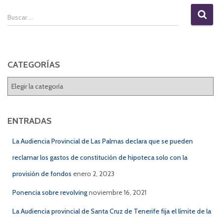
B
Buscar …
u
s
c
a
CATEGORÍAS
r
:
C
A
T
E
ENTRADAS
G
O
La Audiencia Provincial de Las Palmas declara que se pueden
R
reclamar los gastos de constitución de hipoteca solo con la
Í
A
provisión de fondos
enero 2, 2023
S
Ponencia sobre revolving
noviembre 16, 2021
La Audiencia provincial de Santa Cruz de Tenerife fija el límite de la