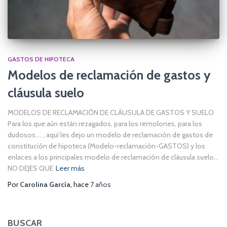
GASTOS DE HIPOTECA
Modelos de reclamación de gastos y
cláusula suelo
MODELOS DE RECLAMACIÓN DE CLÁUSULA DE GASTOS Y SUELO
Para los que aún están rezagados, para los remolones, para los
dudosos…. , aquí les dejo un modelo de reclamación de gastos de
constitución de hipoteca (Modelo-reclamación-GASTOS) y los
enlaces a los principales modelo de reclamación de cláusula suelo…
NO DEJES QUE
Leer más
Por
Carolina García
, hace
7 años
BUSCAR