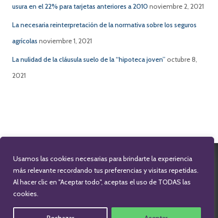
usura en el 22% para tarjetas anteriores a 2010
noviembre 2, 2021
La necesaria reinterpretación de la normativa sobre los seguros
agrícolas
noviembre 1, 2021
La nulidad de la cláusula suelo de la “hipoteca joven”
octubre 8,
2021
Usamos las cookies necesarias para brindarte la experiencia
FACEBOOK
TWITTER
LINKEDIN
más relevante recordando tus preferencias y visitas repetidas.
Al hacer clic en "Aceptar todo", aceptas el uso de TODAS las
cookies.
INFO@CAROLINAGARCIAABOGADA.COM
679 174 475
Hestia | Desarrollado por
ThemeIsle