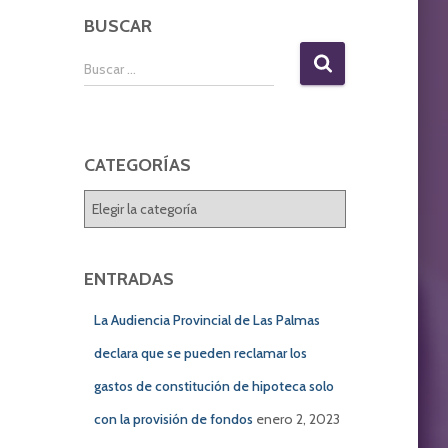
BUSCAR
B
Buscar …
u
s
c
a
CATEGORÍAS
r
:
C
A
T
E
ENTRADAS
G
O
La Audiencia Provincial de Las Palmas
R
declara que se pueden reclamar los
Í
A
gastos de constitución de hipoteca solo
S
con la provisión de fondos
enero 2, 2023