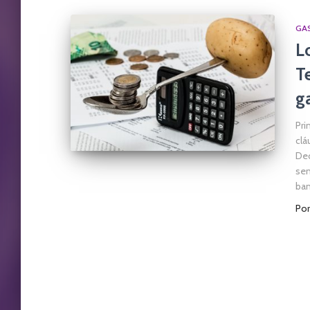
GA
L
T
g
Pri
clá
Dec
sen
ban
Po