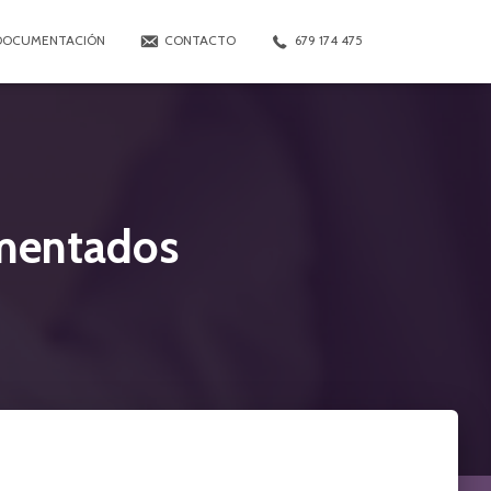
DOCUMENTACIÓN
CONTACTO
679 174 475
umentados