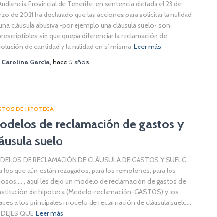
Audiencia Provincial de Tenerife, en sentencia dictada el 23 de
zo de 2021 ha declarado que las acciones para solicitar la nulidad
una cláusula abusiva -por ejemplo una cláusula suelo- son
rescriptibles sin que quepa diferenciar la reclamación de
olución de cantidad y la nulidad en sí misma
Leer más
r
Carolina García
, hace
5 años
STOS DE HIPOTECA
odelos de reclamación de gastos y
láusula suelo
DELOS DE RECLAMACIÓN DE CLÁUSULA DE GASTOS Y SUELO
a los que aún están rezagados, para los remolones, para los
osos…. , aquí les dejo un modelo de reclamación de gastos de
stitución de hipoteca (Modelo-reclamación-GASTOS) y los
aces a los principales modelo de reclamación de cláusula suelo…
 DEJES QUE
Leer más