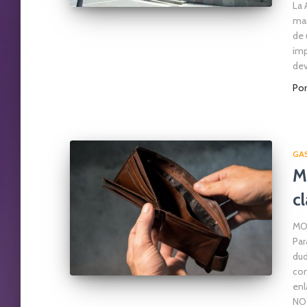
La 
mar
de 
imp
dev
Po
GA
M
c
MO
Par
dud
con
enl
NO