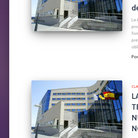
d
La 
pro
for
pre
obl
Po
CL
L
T
N
N