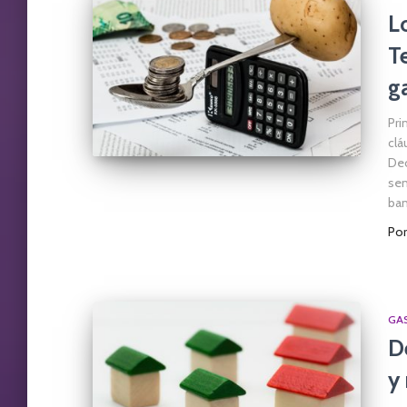
L
T
g
Pri
clá
Dec
sen
ban
Po
GA
D
y