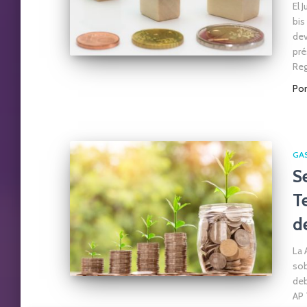
El 
bis
dev
pré
Reg
Po
GA
S
T
d
La 
sob
deb
AP 