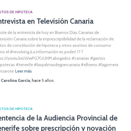
STOS DE HIPOTECA
ntrevista en Televisión Canaria
orte de la entrevista de hoy en Buenos Días Canarias de
evisión Canaria sobre la imprescriptibilidad de la reclamación de
tos de constitución de hipoteca y otros asuntos de consumo
o el #revolving ¡La información es poder! ?? ?
ps://youtu.be/sVwPG7CrUHM abogados #canarias #gastos
potecas #tenerife #laspalmasdegrancanaria #elhierro #lagomera
nzarote
Leer más
r
Carolina García
, hace
5 años
STOS DE HIPOTECA
entencia de la Audiencia Provincial de
enerife sobre prescripción y novación