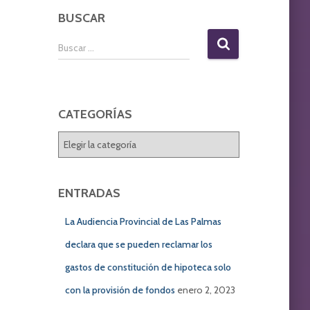
BUSCAR
B
Buscar …
u
s
c
a
CATEGORÍAS
r
:
C
A
T
E
ENTRADAS
G
O
La Audiencia Provincial de Las Palmas
R
declara que se pueden reclamar los
Í
A
gastos de constitución de hipoteca solo
S
con la provisión de fondos
enero 2, 2023