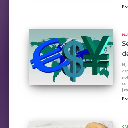
Po
MUL
S
d
El 
esp
not
con
jap
Po
GA