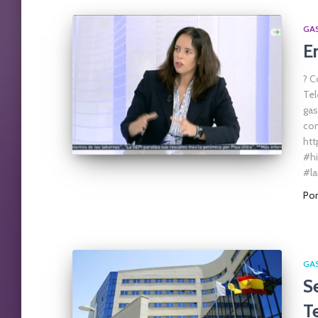
GA
E
? C
Tel
gas
com
htt
#hi
#la
Po
GA
S
T