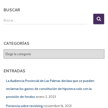
BUSCAR
B
Buscar …
u
s
c
a
CATEGORÍAS
r
:
C
A
T
E
ENTRADAS
G
O
La Audiencia Provincial de Las Palmas declara que se pueden
R
reclamar los gastos de constitución de hipoteca solo con la
Í
A
provisión de fondos
enero 2, 2023
S
Ponencia sobre revolving
noviembre 16, 2021