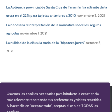
La Audiencia provincial de Santa Cruz de Tenerife fija el límite de la
usura en el 22% para tarjetas anteriores a 2010
noviembre 2, 2021
La necesaria reinterpretación de la normativa sobre los seguros
agrícolas
noviembre 1, 2021
La nulidad de la cláusula suelo de la “hipoteca joven”
octubre 8,
2021
Usamos las cookies necesarias para brindarte la experiencia
FACEBOOK
TWITTER
LINKEDIN
más relevante recordando tus preferencias y visitas repetidas.
Al hacer clic en "Aceptar todo", aceptas el uso de TODAS las
cookies.
INFO@CAROLINAGARCIAABOGADA.COM
679 174 475