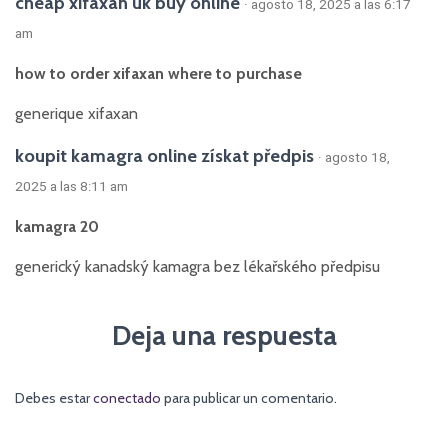
cheap xifaxan uk buy online
· agosto 18, 2025 a las 6:17
am
how to order xifaxan where to purchase
generique xifaxan
koupit kamagra online získat předpis
· agosto 18,
2025 a las 8:11 am
kamagra 20
generický kanadský kamagra bez lékařského předpisu
Deja una respuesta
Debes estar
conectado
para publicar un comentario.