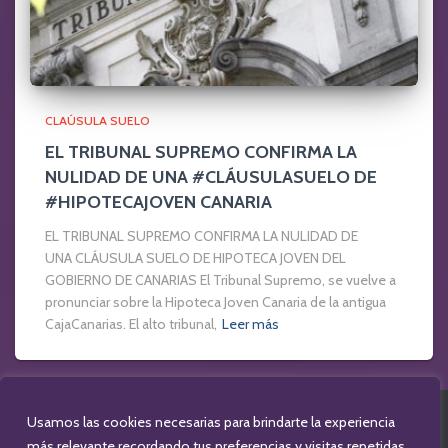
CLAÚSULA SUELO
EL TRIBUNAL SUPREMO CONFIRMA LA
NULIDAD DE UNA #CLÁUSULASUELO DE
#HIPOTECAJOVEN CANARIA
EL TRIBUNAL SUPREMO CONFIRMA LA NULIDAD DE
UNA CLÁUSULA SUELO DE HIPOTECA JOVEN DEL
GOBIERNO DE CANARIAS El Tribunal Supremo, se vuelve a
pronunciar sobre la Hipoteca Joven Canaria de la antigua
CajaCanarias. El alto tribunal,
Leer más
Usamos las cookies necesarias para brindarte la experiencia
F
T
L
más relevante recordando tus preferencias y visitas repetidas.