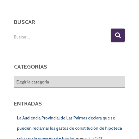
BUSCAR
B
Buscar …
u
s
c
a
CATEGORÍAS
r
:
C
A
T
E
ENTRADAS
G
O
La Audiencia Provincial de Las Palmas declara que se
R
Í
pueden reclamar los gastos de constitución de hipoteca
A
solo con la provisión de fondos
enero 2, 2023